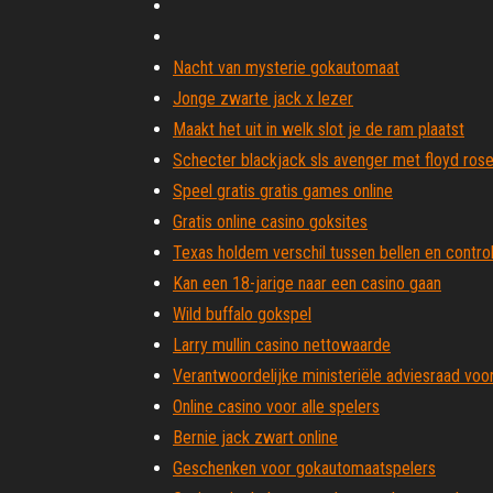
Nacht van mysterie gokautomaat
Jonge zwarte jack x lezer
Maakt het uit in welk slot je de ram plaatst
Schecter blackjack sls avenger met floyd rose
Speel gratis gratis games online
Gratis online casino goksites
Texas holdem verschil tussen bellen en contro
Kan een 18-jarige naar een casino gaan
Wild buffalo gokspel
Larry mullin casino nettowaarde
Verantwoordelijke ministeriële adviesraad voo
Online casino voor alle spelers
Bernie jack zwart online
Geschenken voor gokautomaatspelers