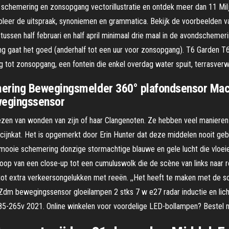
hemering en zonsopgang vectorillustratie en ontdek meer dan 11 Milj
roleer de uitspraak, synoniemen en grammatica. Bekijk de voorbeelden v
 tussen half februari en half april minimaal drie maal in de avondscheme
ng gaat het goed (anderhalf tot een uur voor zonsopgang). T6 Garden 
ng tot zonsopgang, een fontein die enkel overdag water spuit, terrasver
mering Bewegingsmelder 360° plafondsensor M
wegingssensor
nezen van wonden van zijn of haar Clangenoten. Ze hebben veel manieren
icijnkat. Het is opgemerkt door Erin Hunter dat deze middelen nooit ge
mooie schemering donzige stormachtige blauwe en gele lucht die vloeie
op van een close-up tot een cumuluswolk die de scène van links naar r
 tot extra verkeersongelukken met reeën. ,,Het heeft te maken met de sc
m bewegingssensor gloeilampen 2 stks 7 w e27 radar inductie en licht 
85-265v 2021. Online winkelen voor voordelige LED-bollampen? Bestel nu 