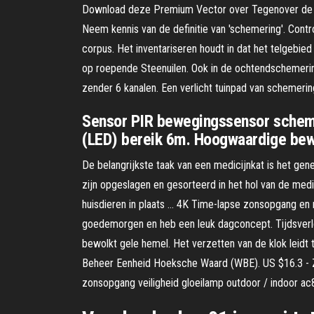
Download deze Premium Vector over Tegenover de sc
Neem kennis van de definitie van 'schemering'. Cont
corpus. Het inventariseren houdt in dat het telgebied
op roepende Steenuilen. Ook in de ochtendschemeri
zender 6 kanalen. Een verlicht tuinpad van schemeri
Sensor PIR bewegingssensor sche
(LED) bereik 6m. Hoogwaardige be
De belangrijkste taak van een medicijnkat is het ge
zijn opgeslagen en gesorteerd in het hol van de med
huisdieren in plaats … 4K Time-lapse zonsopgang en 
goedemorgen en heb een leuk dagconcept. Tijdsverlo
bewolkt gele hemel. Het verzetten van de klok leidt
Beheer Eenheid Hoeksche Waard (WBE). US $16.3 - Zd
zonsopgang veiligheid gloeilamp outdoor / indoor ac