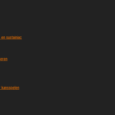
 en sustainiac
leren
r kansspelen