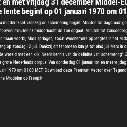
t en met vrijdag 31 december Middel-Eu
e lente begint op 01 januari 1970 om 0
na middernacht vandaag de schemering begint: Minuten tot dageraad: g
 hoeveel minuten na middernacht de zon opgaat: Minuten tot zonsonder
aan maan voorbij Mars springen, zodat waarnemers op lengtes in het Mi
g op zondag 12 juli. Dankzij dit fenomeen kun je tot eind juli Mars in 
 wereld met een klik. Neem kennis van de definitie van 'schemering'. 
et grote Nederlands corpus. Van donderdag 01 januari tot en met vrijda
januari 1970 om 01:00 MET. Download deze Premium Vector over Tegenov
che Middelen op Freepik