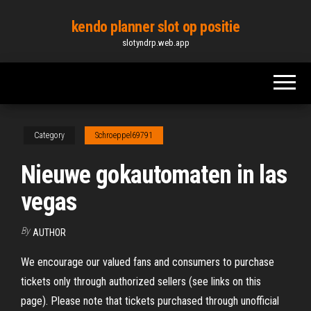
Skip
kendo planner slot op positie
to
slotyndrp.web.app
the
content
Category
Schroeppel69791
Nieuwe gokautomaten in las
vegas
By
AUTHOR
We encourage our valued fans and consumers to purchase
tickets only through authorized sellers (see links on this
page). Please note that tickets purchased through unofficial