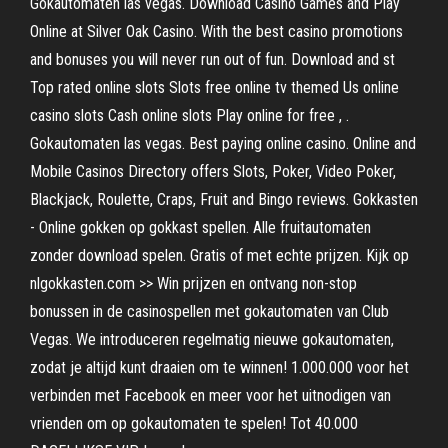
Gokautomaten las vegas. Download Casino Games and Play
Online at Silver Oak Casino. With the best casino promotions
and bonuses you will never run out of fun. Download and st
Top rated online slots Slots free online tv themed Us online
casino slots Cash online slots Play online for free , .
Gokautomaten las vegas. Best paying online casino. Online and
Mobile Casinos Directory offers Slots, Poker, Video Poker,
Blackjack, Roulette, Craps, Fruit and Bingo reviews. Gokkasten
- Online gokken op gokkast spellen. Alle fruitautomaten
zonder download spelen. Gratis of met echte prijzen. Kijk op
nlgokkasten.com >> Win prijzen en ontvang non-stop
bonussen in de casinospellen met gokautomaten van Club
Vegas. We introduceren regelmatig nieuwe gokautomaten,
zodat je altijd kunt draaien om te winnen! 1.000.000 voor het
verbinden met Facebook en meer voor het uitnodigen van
vrienden om op gokautomaten te spelen! Tot 40.000