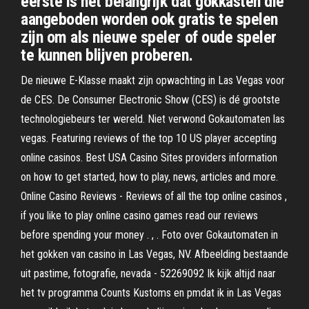
eerste is het belangrijk dat gokkasten die
aangeboden worden ook gratis te spelen
zijn om als nieuwe speler of oude speler
te kunnen blijven proberen.
De nieuwe E-Klasse maakt zijn opwachting in Las Vegas voor
de CES. De Consumer Electronic Show (CES) is dé grootste
technologiebeurs ter wereld. Niet verwond Gokautomaten las
vegas. Featuring reviews of the top 10 US player accepting
online casinos. Best USA Casino Sites providers information
on how to get started, how to play, news, articles and more.
Online Casino Reviews - Reviews of all the top online casinos ,
if you like to play online casino games read our reviews
before spending your money . , . Foto over Gokautomaten in
het gokken van casino in Las Vegas, NV. Afbeelding bestaande
uit pastime, fotografie, nevada - 52269092 Ik kijk altijd naar
het tv programma Counts Kustoms en pmdat ik in Las Vegas