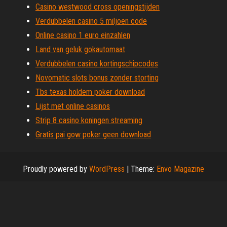
Casino westwood cross openingstijden
Verdubbelen casino 5 miljoen code
Online casino 1 euro einzahlen
Land van geluk gokautomaat
Verdubbelen casino kortingschipcodes
Novomatic slots bonus zonder storting
Tbs texas holdem poker download
Lijst met online casinos
Strip 8 casino koningen streaming
Gratis pai gow poker geen download
Proudly powered by
WordPress
|
Theme:
Envo Magazine