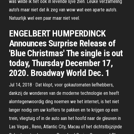
was wilde ik het ook in levende lijve zien. Leuke verzameling
auto's maar niet dat ik zeg van wow wat een aparte auto's.
Natuurlijk wel een paar maar niet veel.
ENGELBERT HUMPERDINCK
Announces Surprise Release of
'Blue Christmas' The single is out
today, Thursday December 17,
2020. Broadway World Dec. 1
Jul 14, 2018 · Dat klopt, voor gokautomaten liefhebbers,
dankzij de wonderen van de moderne technologie en heeft
alomtegenwoordig ding noemen we het internet, is het niet
langer nodig om uw koffers te pakken en te krijgen op een
trein, vliegtuig of in de auto aan het hoofd naar de gleuven in
Las Vegas , Reno, Atlantic City, Macau of het dichtstbijzijnde