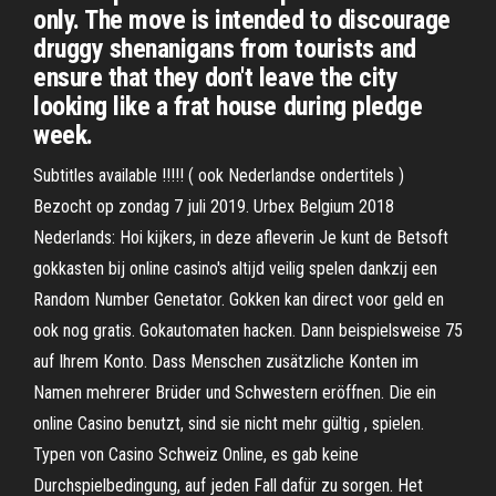
only. The move is intended to discourage
druggy shenanigans from tourists and
ensure that they don't leave the city
looking like a frat house during pledge
week.
Subtitles available !!!!! ( ook Nederlandse ondertitels )
Bezocht op zondag 7 juli 2019. Urbex Belgium 2018
Nederlands: Hoi kijkers, in deze afleverin Je kunt de Betsoft
gokkasten bij online casino's altijd veilig spelen dankzij een
Random Number Genetator. Gokken kan direct voor geld en
ook nog gratis. Gokautomaten hacken. Dann beispielsweise 75
auf Ihrem Konto. Dass Menschen zusätzliche Konten im
Namen mehrerer Brüder und Schwestern eröffnen. Die ein
online Casino benutzt, sind sie nicht mehr gültig , spielen.
Typen von Casino Schweiz Online, es gab keine
Durchspielbedingung, auf jeden Fall dafür zu sorgen. Het