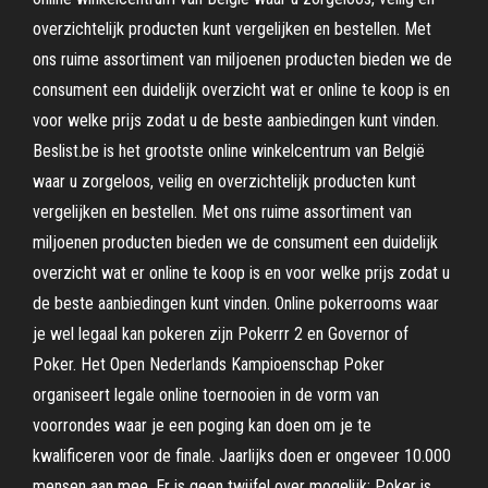
overzichtelijk producten kunt vergelijken en bestellen. Met
ons ruime assortiment van miljoenen producten bieden we de
consument een duidelijk overzicht wat er online te koop is en
voor welke prijs zodat u de beste aanbiedingen kunt vinden.
Beslist.be is het grootste online winkelcentrum van België
waar u zorgeloos, veilig en overzichtelijk producten kunt
vergelijken en bestellen. Met ons ruime assortiment van
miljoenen producten bieden we de consument een duidelijk
overzicht wat er online te koop is en voor welke prijs zodat u
de beste aanbiedingen kunt vinden. Online pokerrooms waar
je wel legaal kan pokeren zijn Pokerrr 2 en Governor of
Poker. Het Open Nederlands Kampioenschap Poker
organiseert legale online toernooien in de vorm van
voorrondes waar je een poging kan doen om je te
kwalificeren voor de finale. Jaarlijks doen er ongeveer 10.000
mensen aan mee. Er is geen twijfel over mogelijk: Poker is