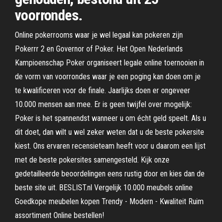
voorrondes.
Online pokerrooms waar je wel legaal kan pokeren zijn
Pokerrr 2 en Governor of Poker. Het Open Nederlands
Kampioenschap Poker organiseert legale online toernooien in
de vorm van voorrondes waar je een poging kan doen om je
te kwalificeren voor de finale. Jaarlijks doen er ongeveer
10.000 mensen aan mee. Er is geen twijfel over mogelijk:
Poker is het spannendst wanneer u om écht geld speelt. Als u
dit doet, dan wilt u wel zeker weten dat u de beste pokersite
kiest. Ons ervaren recensieteam heeft voor u daarom een lijst
met de beste pokersites samengesteld. Kijk onze
gedetailleerde beoordelingen eens rustig door en kies dan de
beste site uit. BESLIST.nl Vergelijk 10.000 meubels online
Goedkope meubelen kopen Trendy - Modern - Kwaliteit Ruim
assortiment Online bestellen!