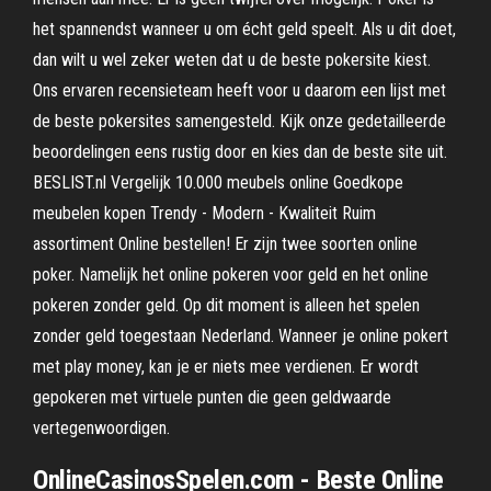
het spannendst wanneer u om écht geld speelt. Als u dit doet,
dan wilt u wel zeker weten dat u de beste pokersite kiest.
Ons ervaren recensieteam heeft voor u daarom een lijst met
de beste pokersites samengesteld. Kijk onze gedetailleerde
beoordelingen eens rustig door en kies dan de beste site uit.
BESLIST.nl Vergelijk 10.000 meubels online Goedkope
meubelen kopen Trendy - Modern - Kwaliteit Ruim
assortiment Online bestellen! Er zijn twee soorten online
poker. Namelijk het online pokeren voor geld en het online
pokeren zonder geld. Op dit moment is alleen het spelen
zonder geld toegestaan Nederland. Wanneer je online pokert
met play money, kan je er niets mee verdienen. Er wordt
gepokeren met virtuele punten die geen geldwaarde
vertegenwoordigen.
OnlineCasinosSpelen.com - Beste Online