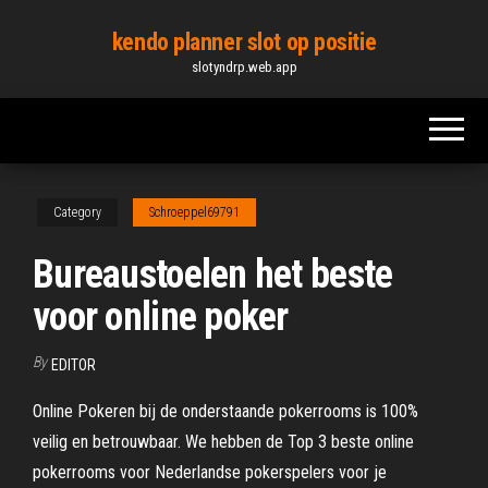
Skip
kendo planner slot op positie
to
slotyndrp.web.app
the
content
Category
Schroeppel69791
Bureaustoelen het beste
voor online poker
By
EDITOR
Online Pokeren bij de onderstaande pokerrooms is 100%
veilig en betrouwbaar. We hebben de Top 3 beste online
pokerrooms voor Nederlandse pokerspelers voor je