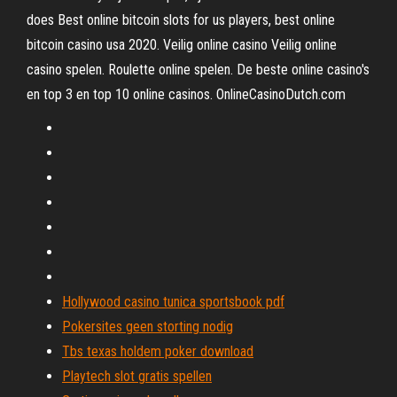
does Best online bitcoin slots for us players, best online
bitcoin casino usa 2020. Veilig online casino Veilig online
casino spelen. Roulette online spelen. De beste online casino's
en top 3 en top 10 online casinos. OnlineCasinoDutch.com
Hollywood casino tunica sportsbook pdf
Pokersites geen storting nodig
Tbs texas holdem poker download
Playtech slot gratis spellen