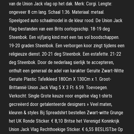
van de Union Jack vlag op het dak. Merk: Corgi. Lengte:
ongeveer 8 cm lang. Schaal 1:36. Materiaal: metaal.
Speelgoed auto schaalmodel in de kleur rood. De Union Jack
Flag-bestanden van een Brits oorlogsschip. 18-19 deg
Steenbok. Een vijfjarig kind met een tas vol boodschappen.
19-20 graden Steenbok. Een verborgen koor zingt tijdens een
religieuze dienst. 20-21 deg Steenbok. Een estafette. 21-22
deg Steenbok. Door de nederlaag sierlijk te accepteren,
onthult een generaal de adel van karakter Geruite Zwart-Witte
Geruite Plastic Tafelkleed 180Cm X 130Cm x 1. Groot-
Brittannië Union Jack Vlag 5 X 3 Ft. 6.59. Toevoegen.
Verkocht: Single Grote keuze voor engelse vlag t-shirts
gecreëerd door getalenteerde designers » Veel maten,
kleuren & styles Bij Spreadshirt bestellen Zwart-witte Grunge
het UK Ronde Sticker. € 8,10 Britse het Verenigd Koninkrijk
Union Jack Vlag Rechthoekige Sticker. € 6,55 BESLIST.be Op