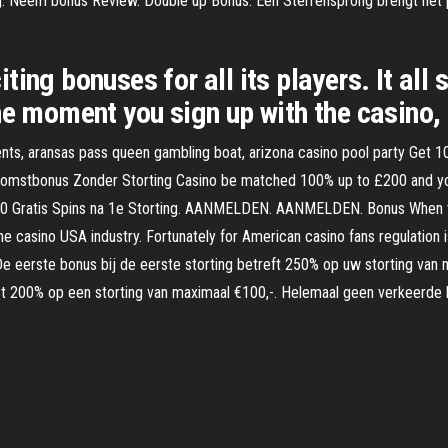
g. Neem bonus Review. Double up Bonus. Een Sterrensprong brengt het ple
ing bonuses for all its players. It all 
he moment you sign up with the casino,
nts, aransas pass queen gambling boat, arizona casino pool party Get 1
elkomstbonus Zonder Storting Casino be matched 100% up to £200 and you 
ratis Spins na 1e Storting. AANMELDEN. AANMELDEN. Bonus When the
e casino USA industry. Fortunately for American casino fans regulation is
 De eerste bonus bij de eerste storting betreft 250% op uw storting van
efst 200% op een storting van maximaal €100,-. Helemaal geen verkeerde 