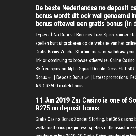
De beste Nederlandse no deposit ca
bonus wordt dit ook wel genoemd in
bonus oftewel een gratis bonus (in d
Types of No Deposit Bonuses Free Spins zonder stortin
spellen kunt uitproberen op de website van het online
Gratis Bonus Zonder Storting more or withdraw your con
link or continuing to browse otherwise, Online Casi
35 free spins on Alpha Squad Double Cross Slot 50X 
Bonus ✅ | Deposit Bonus ✅ | Latest promotions: Fe
AND R3500 match bonus.
11 Jun 2019 Zar Casino is one of Sou
R275 no deposit bonus.
Gratis Casino Bonus Zonder Storting, bet365 casino b
welkomstbonus prague wat spelers enthousiast maakt 