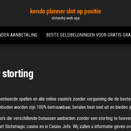
kendo planner slot op positie
slotyndrp.web.app
ONDER AANBETALING
BESTE GELDBELONINGEN VOOR GRATIS GRA
 storting
icentieerde spellen en alle online casino’s zonder vergunning die de best
ngeboden worden zijn 100% betrouwbaar, betalen heel snel uit en bieden
ino’s die verschillende bonussen aanbieden zonder een storting te hoeven
n het Slotsmagic casino en in Casino Jefe. Wij zullen u informatie geven