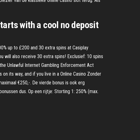
zier van de klassieke online casino slot terug. Als
starts with a cool no deposit
00% up to £200 and 30 extra spins at Casiplay
will also receive 30 extra spins! Exclusief: 10 spins
 Unlawful Internet Gambling Enforcement Act
 on its way, and if you live in a Online Casino Zonder
 maximaal €250,-. De vierde bonus is ook erg
bonussen dus. Op een rijtje: Storting 1: 250% (max.