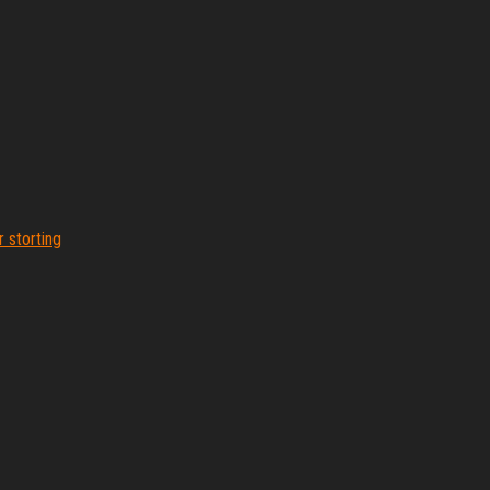
 storting