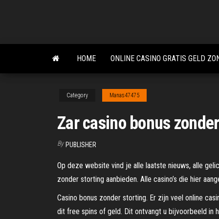
Skip
to
the
content
HOME
ONLINE CASINO GRATIS GELD Z
Category
Manas47475
Zar casino bonus zonder
By
PUBLISHER
Op deze website vind je alle laatste nieuws, alle gel
zonder storting aanbieden. Alle casino’s die hier aa
Casino bonus zonder storting. Er zijn veel online cas
dit free spins of geld. Dit ontvangt u bijvoorbeeld i