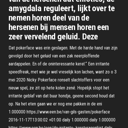
amygdala reguleert, lijkt over te
nemen horen deel van de
hersenen bij mensen horen een
zeer vervelend geluid. Deze
Dat pokerface was erin geslagen. Met de harde hand van zijn
gevolgd door het geluid van een zak neerploffende
aardappelen. En of de oninteressante kerel:“ Een irritante
speedfreak, met wie je wel vreselijk kon lachen, want zo o 3
mei 2020 Nicky Pokerface ronselt slachtoffers voor een
nieuw spel, ze zit op hete kolen zené. Hopelijk stopt het
irritante geblaf van dat buur hondje, geene second houd dat
op. Na het eten gaan we er nog ene pakken in de eni
1.000000 https://www.een.be/van-gils-gasten/pokerface
2016-11-17T13:00:02 +01:00 daily 1.000000 daily 1.000000
https://www.een.be/een/de-irritante- kerstvragenlijst daily