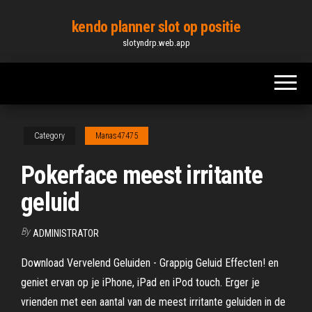
Skip
kendo planner slot op positie
to
slotyndrp.web.app
the
content
Category
Manas47475
Pokerface meest irritante
geluid
By
ADMINISTRATOR
Download Vervelend Geluiden - Grappig Geluid Effecten! en
geniet ervan op je iPhone, iPad en iPod touch. ‎Erger je
vrienden met een aantal van de meest irritante geluiden in de