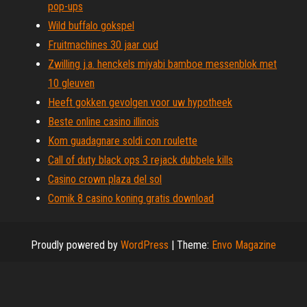
pop-ups
Wild buffalo gokspel
Fruitmachines 30 jaar oud
Zwilling j.a. henckels miyabi bamboe messenblok met
10 gleuven
Heeft gokken gevolgen voor uw hypotheek
Beste online casino illinois
Kom guadagnare soldi con roulette
Call of duty black ops 3 rejack dubbele kills
Casino crown plaza del sol
Comik 8 casino koning gratis download
Proudly powered by
WordPress
|
Theme:
Envo Magazine