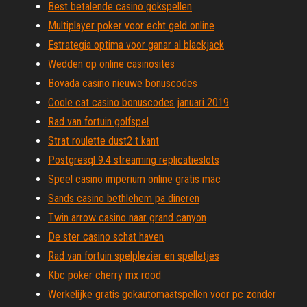
Best betalende casino gokspellen
Multiplayer poker voor echt geld online
Estrategia optima voor ganar al blackjack
Wedden op online casinosites
Bovada casino nieuwe bonuscodes
Coole cat casino bonuscodes januari 2019
Rad van fortuin golfspel
Strat roulette dust2 t kant
Postgresql 9.4 streaming replicatieslots
Speel casino imperium online gratis mac
Sands casino bethlehem pa dineren
Twin arrow casino naar grand canyon
De ster casino schat haven
Rad van fortuin spelplezier en spelletjes
Kbc poker cherry mx rood
Werkelijke gratis gokautomaatspellen voor pc zonder