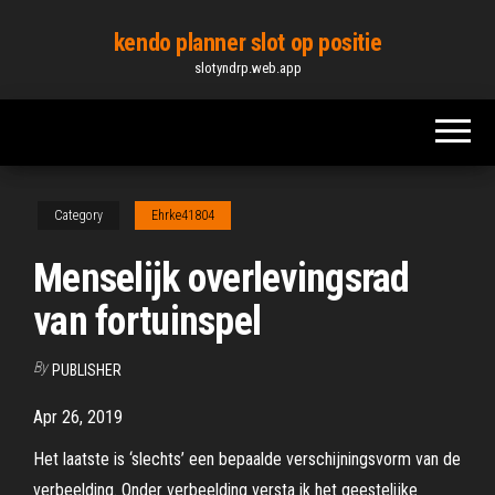
Skip
kendo planner slot op positie
to
slotyndrp.web.app
the
content
Category
Ehrke41804
Menselijk overlevingsrad
van fortuinspel
By
PUBLISHER
Apr 26, 2019
Het laatste is ‘slechts’ een bepaalde verschijningsvorm van de
verbeelding. Onder verbeelding versta ik het geestelijke