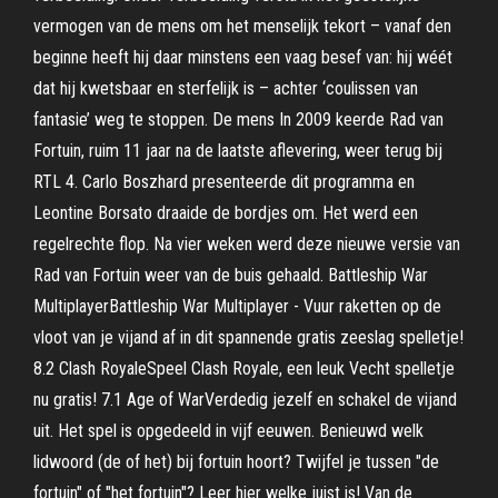
vermogen van de mens om het menselijk tekort – vanaf den
beginne heeft hij daar minstens een vaag besef van: hij wéét
dat hij kwetsbaar en sterfelijk is – achter ‘coulissen van
fantasie’ weg te stoppen. De mens In 2009 keerde Rad van
Fortuin, ruim 11 jaar na de laatste aflevering, weer terug bij
RTL 4. Carlo Boszhard presenteerde dit programma en
Leontine Borsato draaide de bordjes om. Het werd een
regelrechte flop. Na vier weken werd deze nieuwe versie van
Rad van Fortuin weer van de buis gehaald. Battleship War
MultiplayerBattleship War Multiplayer - Vuur raketten op de
vloot van je vijand af in dit spannende gratis zeeslag spelletje!
8.2 Clash RoyaleSpeel Clash Royale, een leuk Vecht spelletje
nu gratis! 7.1 Age of WarVerdedig jezelf en schakel de vijand
uit. Het spel is opgedeeld in vijf eeuwen. Benieuwd welk
lidwoord (de of het) bij fortuin hoort? Twijfel je tussen "de
fortuin" of "het fortuin"? Leer hier welke juist is! Van de