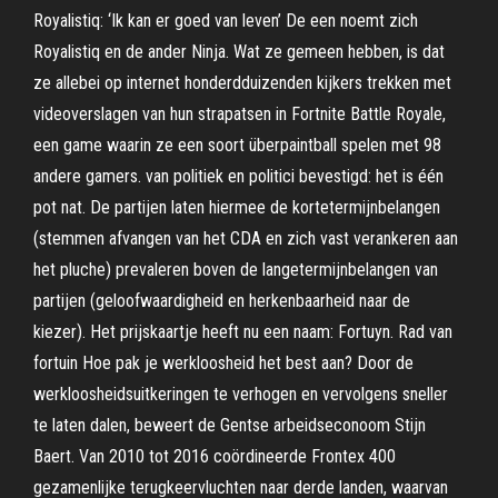
Royalistiq: ‘Ik kan er goed van leven’ De een noemt zich
Royalistiq en de ander Ninja. Wat ze gemeen hebben, is dat
ze allebei op internet honderdduizenden kijkers trekken met
videoverslagen van hun strapatsen in Fortnite Battle Royale,
een game waarin ze een soort überpaintball spelen met 98
andere gamers. van politiek en politici bevestigd: het is één
pot nat. De partijen laten hiermee de kortetermijnbelangen
(stemmen afvangen van het CDA en zich vast verankeren aan
het pluche) prevaleren boven de langetermijnbelangen van
partijen (geloofwaardigheid en herkenbaarheid naar de
kiezer). Het prijskaartje heeft nu een naam: Fortuyn. Rad van
fortuin Hoe pak je werkloosheid het best aan? Door de
werkloosheidsuitkeringen te verhogen en vervolgens sneller
te laten dalen, beweert de Gentse arbeidseconoom Stijn
Baert. Van 2010 tot 2016 coördineerde Frontex 400
gezamenlijke terugkeervluchten naar derde landen, waarvan