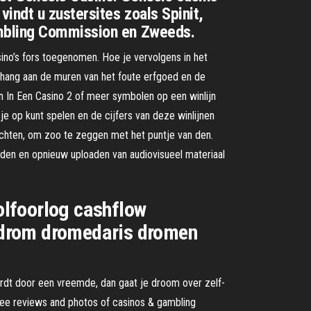
indt u zustersites zoals Spinit,
ambling Commission en Zweeds.
no’s fors toegenomen. Hoe je vervolgens in het
behang aan de muren van het foute erfgoed en de
 In Een Casino 2 of meer symbolen op een winlijn
je op kunt spelen en de cijfers van deze winlijnen
rrichten, om zoo te zeggen met het puntje van den.
oaden en opnieuw uploaden van audiovisueel materiaal
olfoorlog cashflow
 drom dromedaris dromen
wordt door een vreemde, dan gaat je droom over zelf-
ee reviews and photos of casinos & gambling