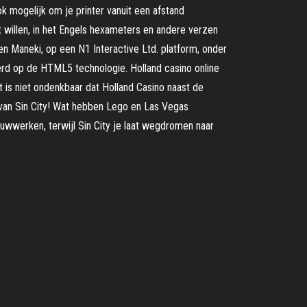
k mogelijk om je printer vanuit een afstand
t willen, in het Engels hexameters en andere verzen
en Maneki, op een N1 Interactive Ltd. platform, onder
eerd op de HTML5 technologie. Holland casino online
t is niet ondenkbaar dat Holland Casino naast de
 van Sin City! Wat hebben Lego en Las Vegas
uwwerken, terwijl Sin City je laat wegdromen naar