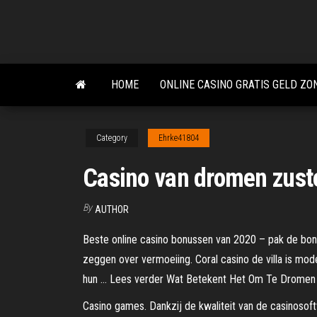
Skip
to
the
content
HOME
ONLINE CASINO GRATIS GELD Z
Category
Ehrke41804
Casino van dromen zust
By
AUTHOR
Beste online casino bonussen van 2020 – pak de bonus
zeggen over vermoeiing. Coral casino de villa is m
hun … Lees verder Wat Betekent Het Om Te Dromen
Casino games. Dankzij de kwaliteit van de casinosoft