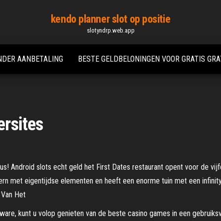
kendo planner slot op positie
slotyndrp.web.app
ONDER AANBETALING
BESTE GELDBELONINGEN VOOR GRATIS GRA
ersites
! Android slots echt geld het First Dates restaurant opent voor de vijf
odern met eigentijdse elementen en heeft een enorme tuin met een inf
 Van Het
ware, kunt u volop genieten van de beste casino games in een gebruiksvr